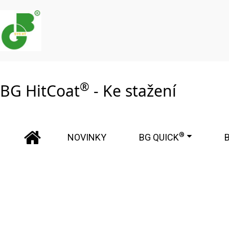
®
BG HitCoat
- Ke stažení
®
NOVINKY
BG QUICK