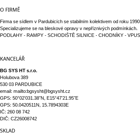
O FIRMĚ
Firma se sídlem v Pardubicích se stabilním kolektivem od roku 1990 a
Specializujeme se na bleskové opravy v nepříznivých podmínkách.
PODLAHY - RAMPY - SCHODIŠTĚ SILNICE - CHODNÍKY - VPUST
KANCELÁŘ
BG SYS HT s.r.o.
Holubova 389
530 03 PARDUBICE
email: mailto:bgsysht@bgsysht.cz
GPS: 50°02'031.38"N, E15°47'21.95"E
GPS: 50.0420511N, 15.7894303E
IČ: 260 08 742
DIČ: CZ26008742
SKLAD