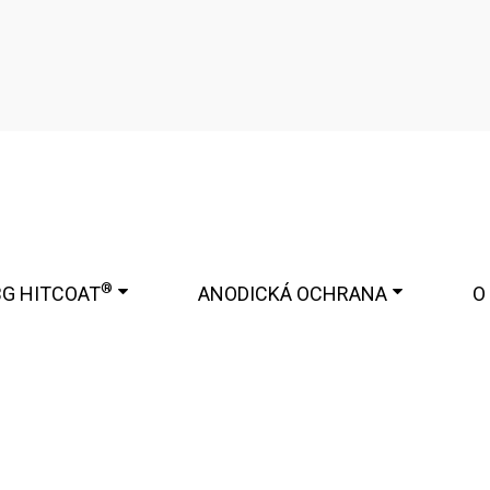
®
BG HITCOAT
ANODICKÁ OCHRANA
O