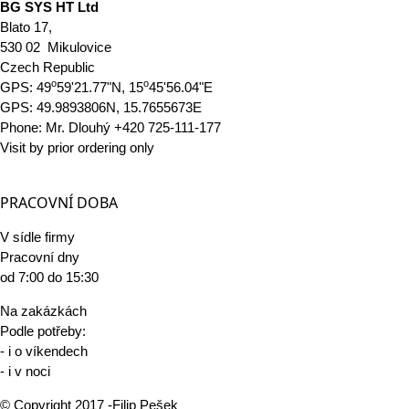
BG SYS HT Ltd
Blato 17,
530 02 Mikulovice
Czech Republic
o
o
GPS: 49
59'21.77"N, 15
45'56.04"E
GPS: 49.9893806N, 15.7655673E
Phone: Mr. Dlouhý +420 725-111-177
Visit by prior ordering only
PRACOVNÍ DOBA
V sídle firmy
Pracovní dny
od 7:00 do 15:30
Na zakázkách
Podle potřeby:
- i o víkendech
- i v noci
© Copyright 2017 -
Filip Pešek